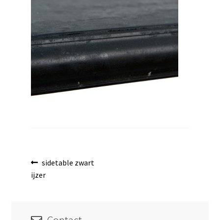
uitvouwen
Bericht
Vorig
sidetable zwart
bericht:
ijzer
navigatie