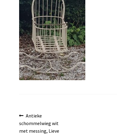
uitvouwen
Bericht
Vorig
Antieke
bericht:
schommelwieg wit
navigatie
met messing, Lieve