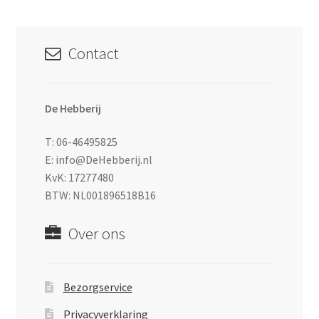
Contact
De Hebberij
T: 06-46495825
E: info@DeHebberij.nl
KvK: 17277480
BTW: NL001896518B16
Over ons
Bezorgservice
Privacyverklaring