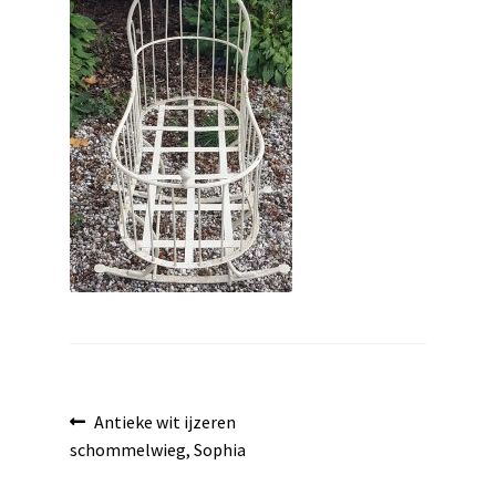
uitvouwen
Bericht
Vorig
Antieke wit ijzeren
bericht:
schommelwieg, Sophia
navigatie