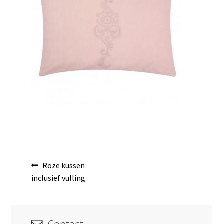
uitvouwen
Bericht
Vorig
Roze kussen
bericht:
inclusief vulling
navigatie