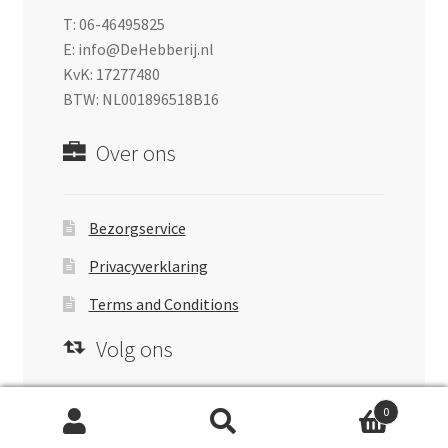
T: 06-46495825
E: info@DeHebberij.nl
KvK: 17277480
BTW: NL001896518B16
Over ons
Bezorgservice
Privacyverklaring
Terms and Conditions
Volg ons
0
facebook
instagram
pinterest
Zoeken
Zoeken