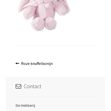
uitvouwen
Bericht
Vorig
Roze knuffelkonijn
bericht:
navigatie
Contact
De Hebberij