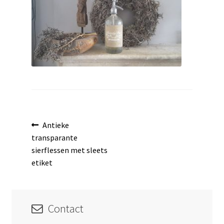
uitvouwen
Bericht
Vorig
Antieke
bericht:
transparante
navigatie
sierflessen met sleets
etiket
Contact