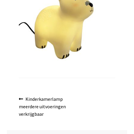
uitvouwen
Bericht
Vorig
Kinderkamerlamp
bericht:
meerdere uitvoeringen
navigatie
verkrijgbaar