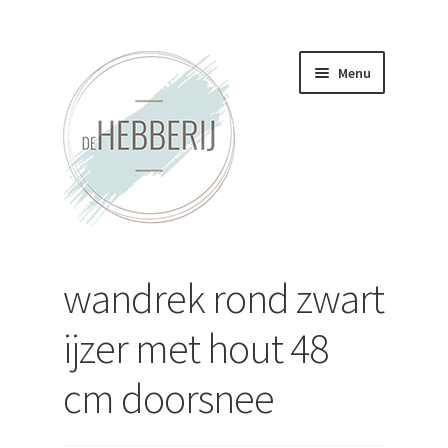
Ga
Ga
Menu
door
direct
naar
naar
navigatie
de
inhoud
Home
wandrek rond zwart
Nieuws
ijzer met hout 48
Contact
cm doorsnee
Nieuwsbrief
Submenu
Assortiment