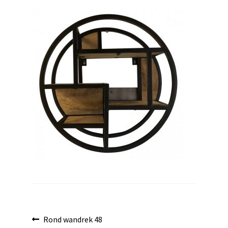
uitvouwen
Bericht
Vorig
Rond wandrek 48