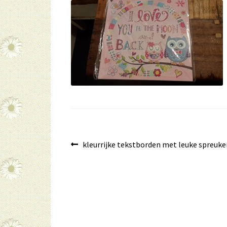
Bericht
Vorig
kleurrijke tekstborden met leuke spreuken
bericht:
navigatie