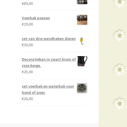
€
89,00
Voerbak poezen
€
29,00
set van drie wandhaken dieren
€
30,00
Decoratiekan in zwart bruin of
roze beige.
€
25,00
set voerbak en waterbak voor
hond of poes
€
20,00