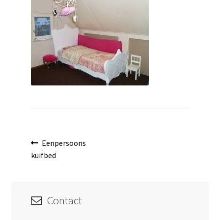
uitvouwen
Bericht
Vorig
Eenpersoons
bericht:
kuifbed
navigatie
Contact