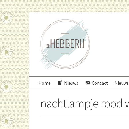
Ga
Ga
door
direct
naar
naar
navigatie
de
inhoud
Home
Nieuws
Contact
Nieuws
nachtlampje rood 