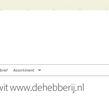
brief
Assortiment
wit www.dehebberij.nl