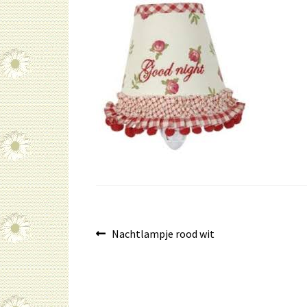
Bericht
Vorig
Nachtlampje rood wit
bericht:
navigatie