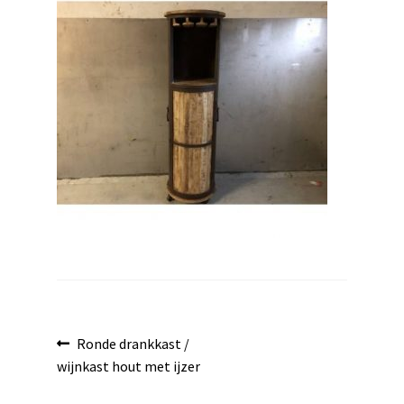
uitvouwen
Bericht
Vorig
Ronde drankkast /
bericht:
wijnkast hout met ijzer
navigatie