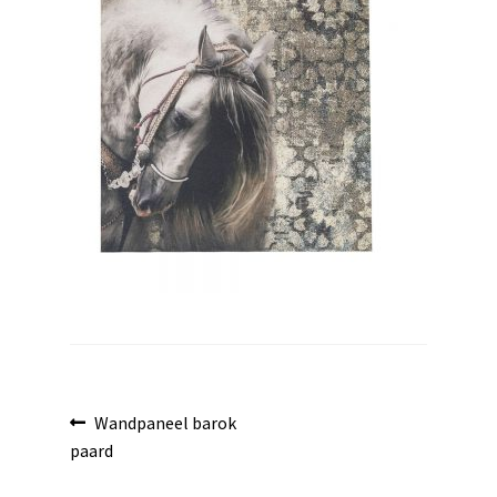
uitvouwen
Bericht
Vorig
Wandpaneel barok
bericht:
paard
navigatie