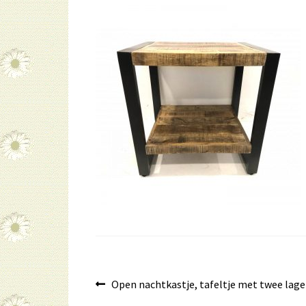
Bericht
Vorig
Open nachtkastje, tafeltje met twee lag
bericht: