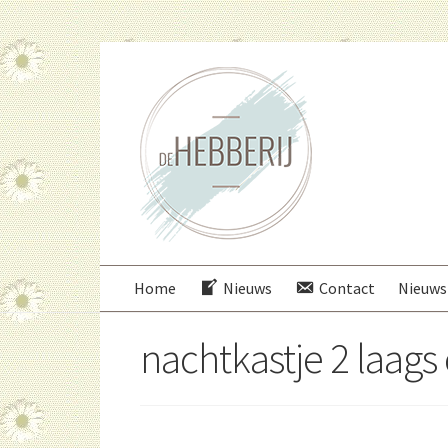
Ga
Ga
door
direct
naar
naar
navigatie
de
inhoud
Home
Nieuws
Contact
Nieuws
nachtkastje 2 laags