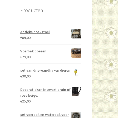
Producten
Antieke hoekstoel
€
89,00
Voerbak poezen
€
29,00
set van drie wandhaken dieren
€
30,00
Decoratiekan in zwart bruin of
roze beige.
€
25,00
set voerbak en waterbak voor