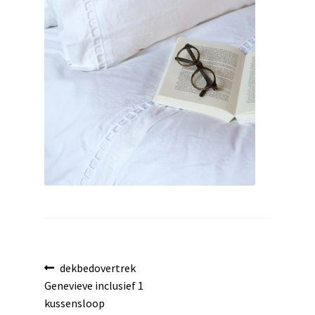
uitvouwen
Bericht
Vorig
dekbedovertrek
bericht:
Genevieve inclusief 1
navigatie
kussensloop