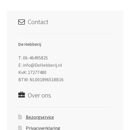
Contact
De Hebberij
T: 06-46495825
E: info@DeHebberij.nl
KvK: 17277480
BTW: NL001896518B16
Over ons
Bezorgservice
Privacyverklaring