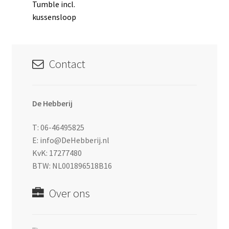
bericht:
Tumble incl.
navigatie
kussensloop
Contact
De Hebberij
T: 06-46495825
E: info@DeHebberij.nl
KvK: 17277480
BTW: NL001896518B16
Over ons