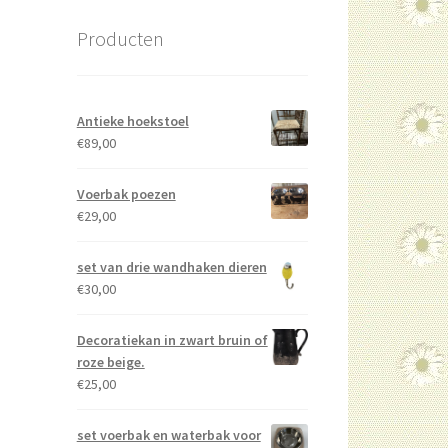
Producten
Antieke hoekstoel
€
89,00
Voerbak poezen
€
29,00
set van drie wandhaken dieren
€
30,00
Decoratiekan in zwart bruin of
roze beige.
€
25,00
set voerbak en waterbak voor