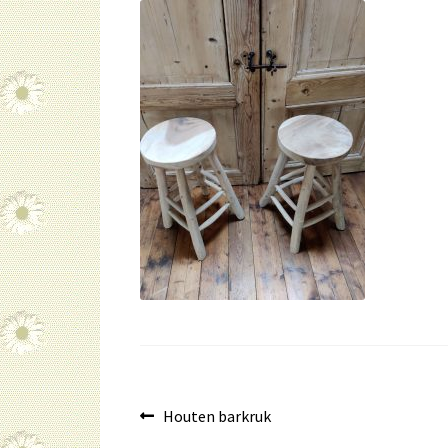
Bericht
Vorig
Houten barkruk
bericht: