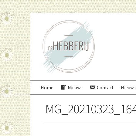
Ga
Ga
door
direct
naar
naar
navigatie
de
inhoud
Home
Nieuws
Contact
Nieuws
IMG_20210323_16