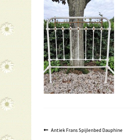
Bericht
Vorig
Antiek Frans Spijlenbed Dauphine
bericht: