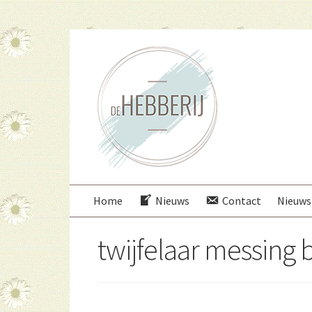
Ga
Ga
door
direct
naar
naar
navigatie
de
inhoud
Home
Nieuws
Contact
Nieuws
twijfelaar messing b