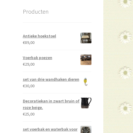
Producten
Antieke hoekstoel
€
89,00
Voerbak poezen
€
29,00
set van drie wandhaken dieren
€
30,00
Decoratiekan in zwart bruin of
roze beige.
€
25,00
set voerbak en waterbak voor