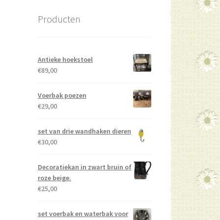
Producten
Antieke hoekstoel
€
89,00
Voerbak poezen
€
29,00
set van drie wandhaken dieren
€
30,00
Decoratiekan in zwart bruin of
roze beige.
€
25,00
set voerbak en waterbak voor