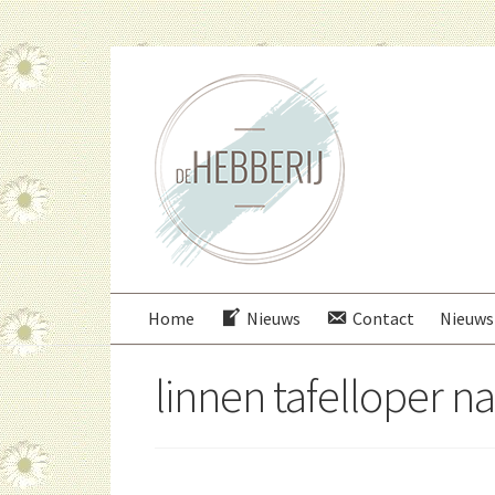
Ga
Ga
door
direct
naar
naar
navigatie
de
inhoud
Home
Nieuws
Contact
Nieuws
linnen tafelloper na