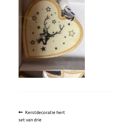
uitvouwen
Bericht
Vorig
Kerstdecoratie hert
bericht:
set van drie
navigatie