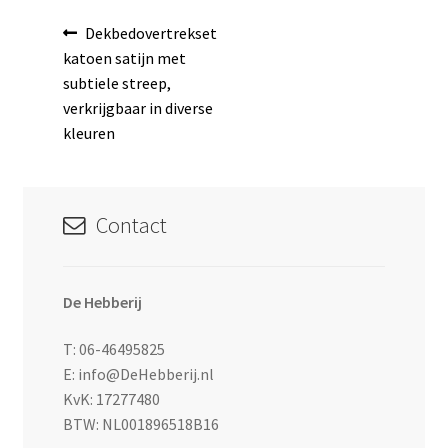
Bericht
Vorig
Dekbedovertrekset
bericht:
katoen satijn met
navigatie
subtiele streep,
verkrijgbaar in diverse
kleuren
Contact
De Hebberij
T: 06-46495825
E: info@DeHebberij.nl
KvK: 17277480
BTW: NL001896518B16