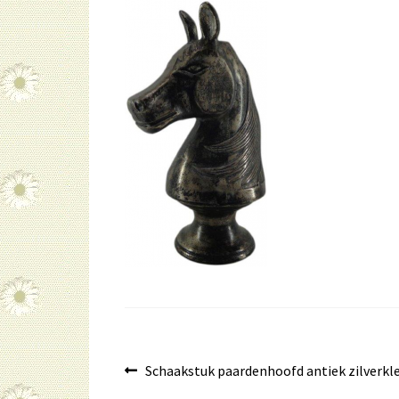
Bericht
Vorig
Schaakstuk paardenhoofd antiek zilverkl
bericht: