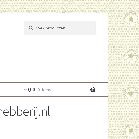
Zoeken
Zoeken
naar:
€
0,00
0 items
ebberij.nl