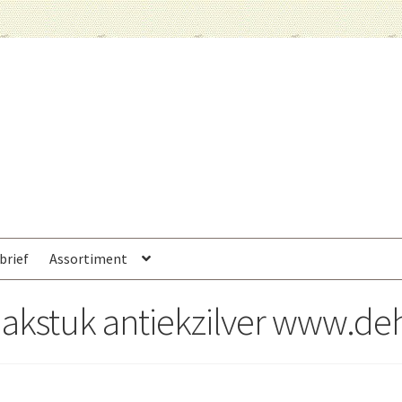
brief
Assortiment
kstuk antiekzilver www.deh