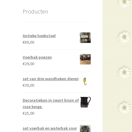
Producten
Antieke hoekstoel
€
89,00
Voerbak poezen
€
29,00
set van drie wandhaken dieren
€
30,00
Decoratiekan in zwart bruin of
roze beige.
€
25,00
set voerbak en waterbak voor