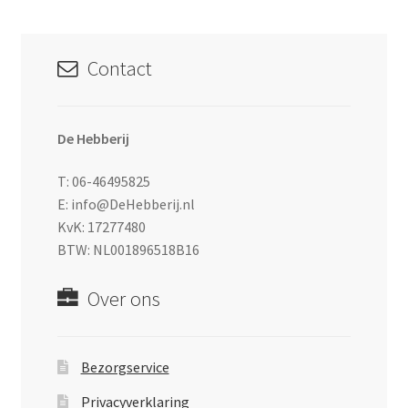
Contact
De Hebberij
T: 06-46495825
E: info@DeHebberij.nl
KvK: 17277480
BTW: NL001896518B16
Over ons
Bezorgservice
Privacyverklaring