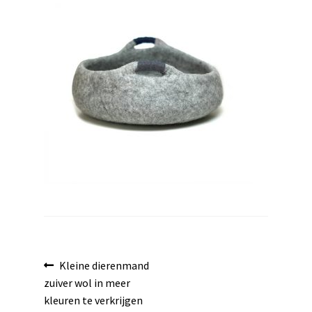
uitvouwen
Bericht
Vorig
Kleine dierenmand
bericht:
zuiver wol in meer
navigatie
kleuren te verkrijgen