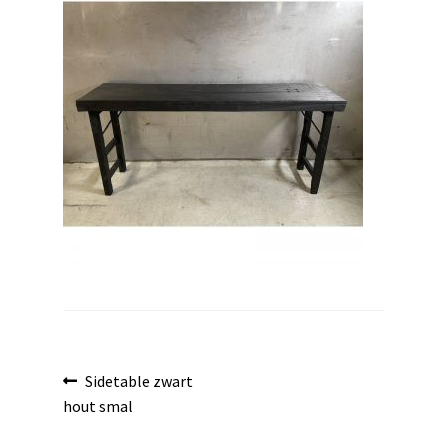
uitvouwen
Bericht
Vorig
Sidetable zwart
bericht:
hout smal
navigatie