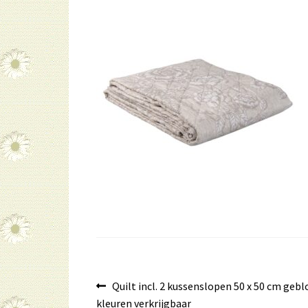
Bericht
Vorig
Quilt incl. 2 kussenslopen 50 x 50 cm ge
bericht:
kleuren verkrijgbaar