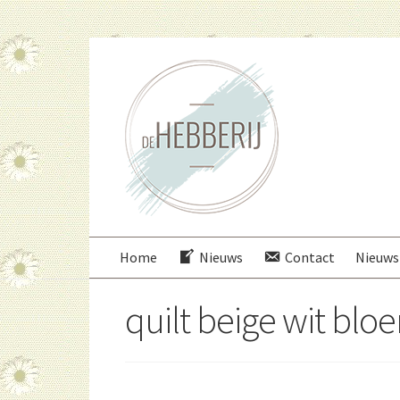
Ga
Ga
door
direct
naar
naar
navigatie
de
inhoud
Home
Nieuws
Contact
Nieuws
quilt beige wit bl