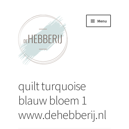
Ga
Ga
Menu
door
direct
naar
naar
navigatie
de
inhoud
Home
quilt turquoise
Nieuws
blauw bloem 1
Contact
www.dehebberij.nl
Nieuwsbrief
Submenu
Assortiment