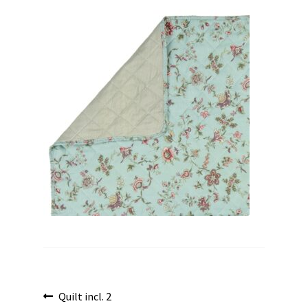
uitvouwen
Bericht
Vorig
Quilt incl. 2