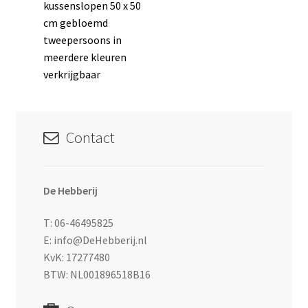
bericht:
kussenslopen 50 x 50
navigatie
cm gebloemd
tweepersoons in
meerdere kleuren
verkrijgbaar
Contact
De Hebberij
T: 06-46495825
E: info@DeHebberij.nl
KvK: 17277480
BTW: NL001896518B16