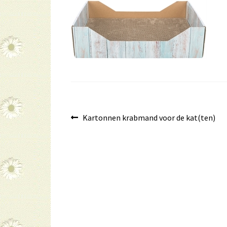
Bericht
Vorig
Kartonnen krabmand voor de kat(ten)
bericht:
navigatie