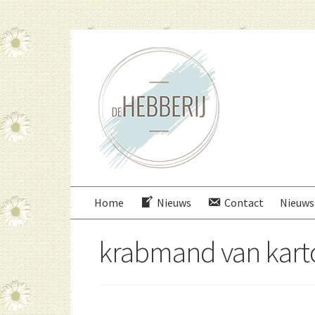
Ga
Ga
door
direct
naar
naar
navigatie
de
inhoud
Home
Nieuws
Contact
Nieuws
krabmand van kart