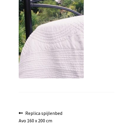
uitvouwen
Bericht
Vorig
Replica spijlenbed
bericht:
Avo 160 x 200 cm
navigatie