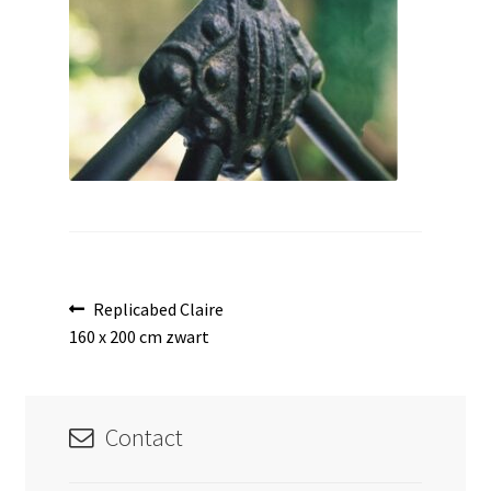
uitvouwen
Bericht
Vorig
Replicabed Claire
bericht:
160 x 200 cm zwart
navigatie
Contact