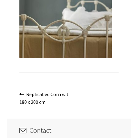
uitvouwen
Bericht
Vorig
Replicabed Corri wit
bericht:
180 x 200 cm
navigatie
Contact