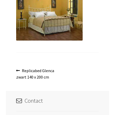
uitvouwen
Bericht
Vorig
Replicabed Glenca
bericht:
zwart 140 x 200 cm
navigatie
Contact