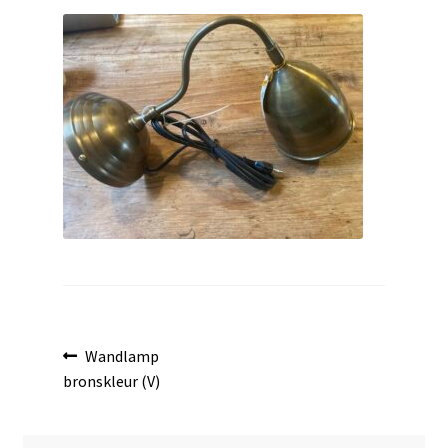
uitvouwen
Bericht
Vorig
Wandlamp
bericht:
bronskleur (V)
navigatie