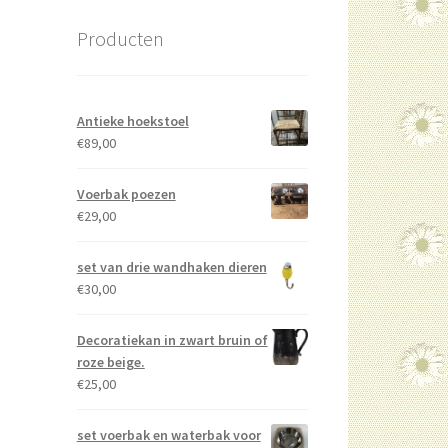
Producten
Antieke hoekstoel
€
89,00
Voerbak poezen
€
29,00
set van drie wandhaken dieren
€
30,00
Decoratiekan in zwart bruin of
roze beige.
€
25,00
set voerbak en waterbak voor