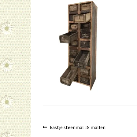
Bericht
Vorig
kastje steenmal 18 mallen
bericht: