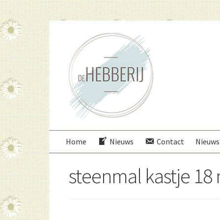
Ga
Ga
door
direct
naar
naar
navigatie
de
inhoud
Home
Nieuws
Contact
Nieuws
steenmal kastje 18