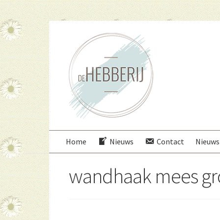
Ga
Ga
door
direct
naar
naar
navigatie
de
inhoud
Home
Nieuws
Contact
Nieuws
wandhaak mees gr