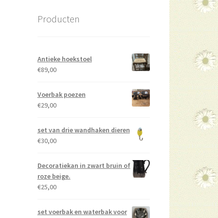
Producten
Antieke hoekstoel
€
89,00
Voerbak poezen
€
29,00
set van drie wandhaken dieren
€
30,00
Decoratiekan in zwart bruin of
roze beige.
€
25,00
set voerbak en waterbak voor