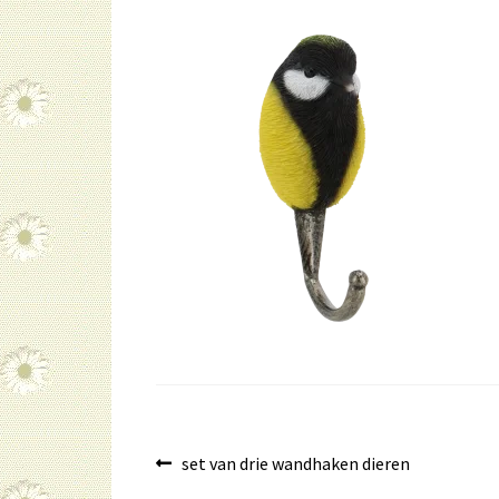
Bericht
Vorig
set van drie wandhaken dieren
bericht: