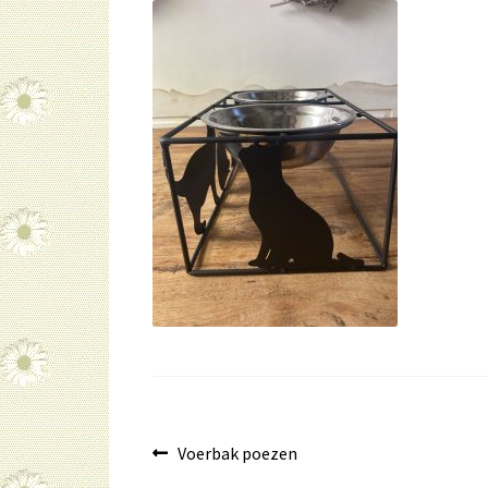
Bericht
Vorig
Voerbak poezen
bericht: