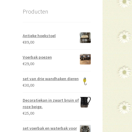
Producten
Antieke hoekstoel
€
89,00
Voerbak poezen
€
29,00
set van drie wandhaken dieren
€
30,00
Decoratiekan in zwart bruin of
roze beige.
€
25,00
set voerbak en waterbak voor