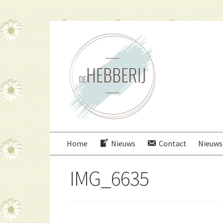
Ga
Ga
door
direct
naar
naar
navigatie
de
inhoud
Home
Nieuws
Contact
Nieuws
IMG_6635