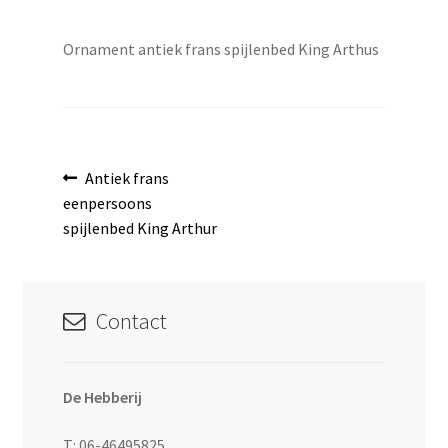
uitvouwen
Ornament antiek frans spijlenbed King Arthus
Bericht
Vorig
Antiek frans
bericht:
eenpersoons
navigatie
spijlenbed King Arthur
Contact
De Hebberij
T: 06-46495825