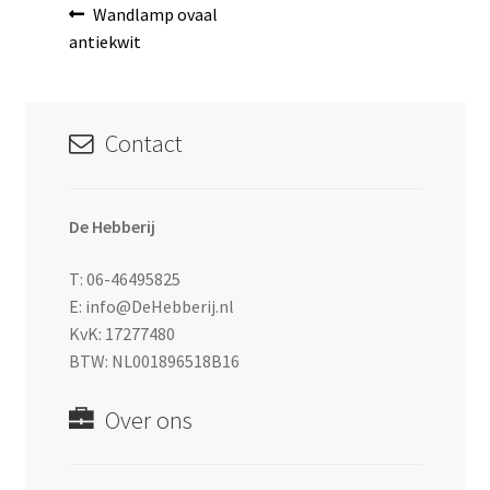
Bericht
Vorig
Wandlamp ovaal
bericht:
antiekwit
navigatie
Contact
De Hebberij
T: 06-46495825
E: info@DeHebberij.nl
KvK: 17277480
BTW: NL001896518B16
Over ons