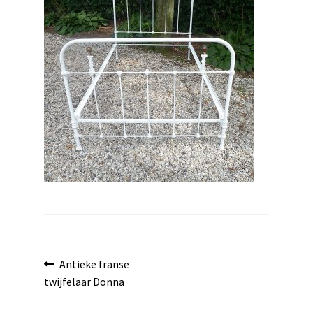
uitvouwen
Bericht
Vorig
Antieke franse
bericht:
twijfelaar Donna
navigatie