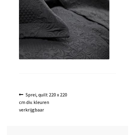
uitvouwen
Bericht
Vorig
Sprei, quilt 220 x 220
bericht:
cm div. kleuren
navigatie
verkrijgbaar