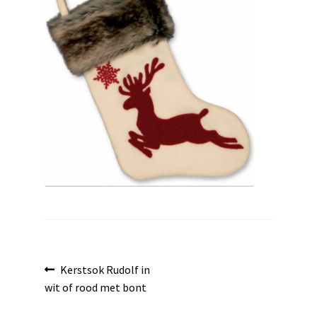
uitvouwen
Bericht
Vorig
Kerstsok Rudolf in
bericht:
wit of rood met bont
navigatie