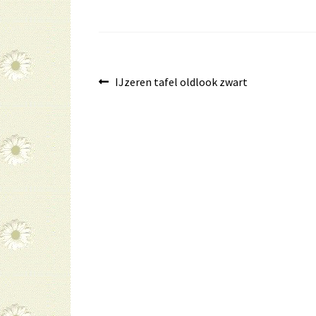
Bericht
Vorig
IJzeren tafel oldlook zwart
bericht:
navigatie