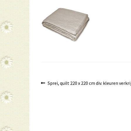
Bericht
Vorig
Sprei, quilt 220 x 220 cm div. kleuren verkr
bericht:
navigatie