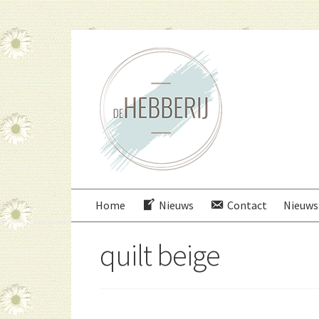
Ga
Ga
door
direct
naar
naar
navigatie
de
inhoud
Home
Nieuws
Contact
Nieuws
quilt beige