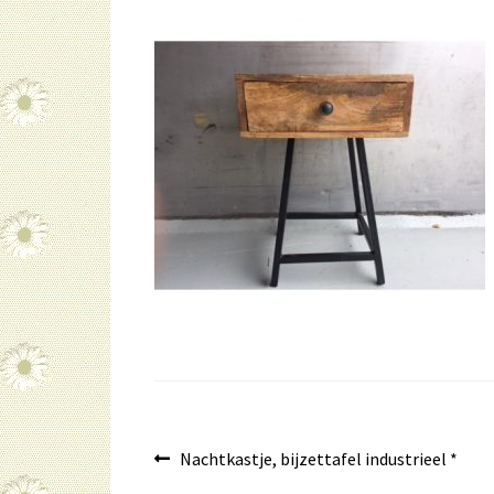
Bericht
Vorig
Nachtkastje, bijzettafel industrieel *
bericht: