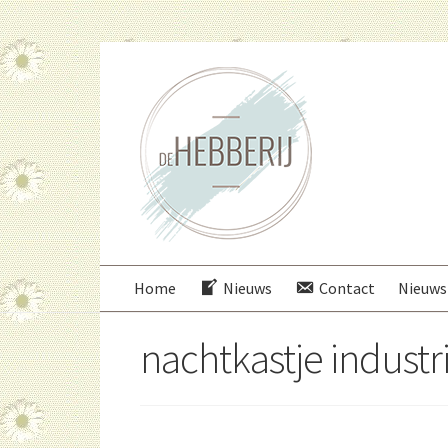
Ga
Ga
door
direct
naar
naar
navigatie
de
inhoud
Home
Nieuws
Contact
Nieuws
nachtkastje industr