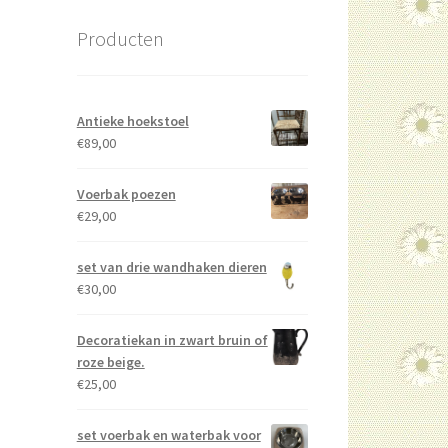
Producten
Antieke hoekstoel
€
89,00
Voerbak poezen
€
29,00
set van drie wandhaken dieren
€
30,00
Decoratiekan in zwart bruin of
roze beige.
€
25,00
set voerbak en waterbak voor