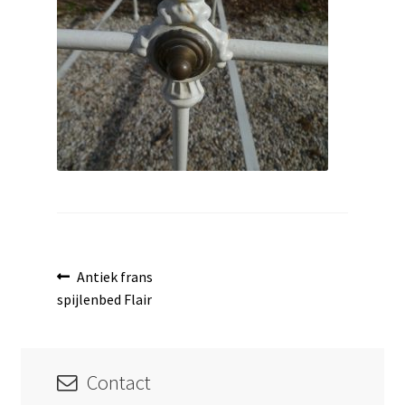
uitvouwen
Bericht
Vorig
Antiek frans
bericht:
spijlenbed Flair
navigatie
Contact