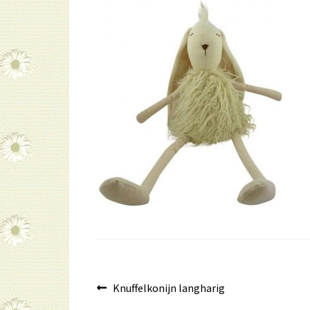
Bericht
Vorig
Knuffelkonijn langharig
bericht: