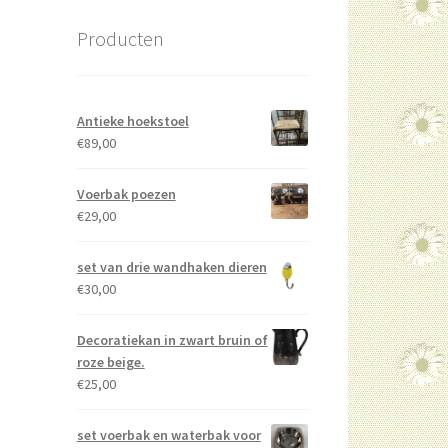
Producten
Antieke hoekstoel
€
89,00
Voerbak poezen
€
29,00
set van drie wandhaken dieren
€
30,00
Decoratiekan in zwart bruin of
roze beige.
€
25,00
set voerbak en waterbak voor