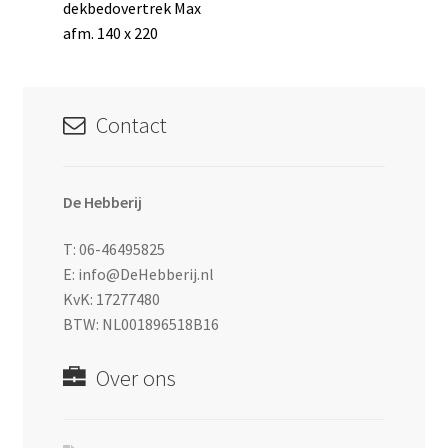
bericht:
dekbedovertrek Max
navigatie
afm. 140 x 220
Contact
De Hebberij
T: 06-46495825
E: info@DeHebberij.nl
KvK: 17277480
BTW: NL001896518B16
Over ons