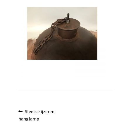
uitvouwen
Bericht
Vorig
Sleetse ijzeren
bericht:
hanglamp
navigatie