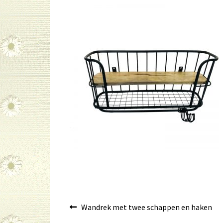
Bericht
Vorig
Wandrek met twee schappen en haken
bericht: