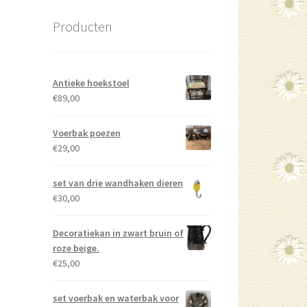
Producten
Antieke hoekstoel
€
89,00
Voerbak poezen
€
29,00
set van drie wandhaken dieren
€
30,00
Decoratiekan in zwart bruin of
roze beige.
€
25,00
set voerbak en waterbak voor