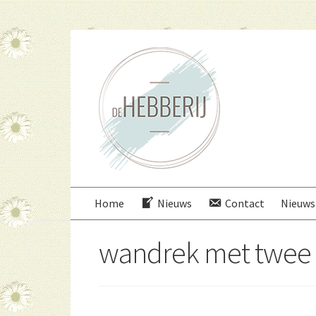
Ga
Ga
door
direct
naar
naar
navigatie
de
inhoud
Home
Nieuws
Contact
Nieuws
wandrek met twee 