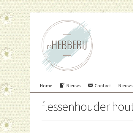
Ga
Ga
door
direct
naar
naar
navigatie
de
inhoud
Home
Nieuws
Contact
Nieuws
flessenhouder hout