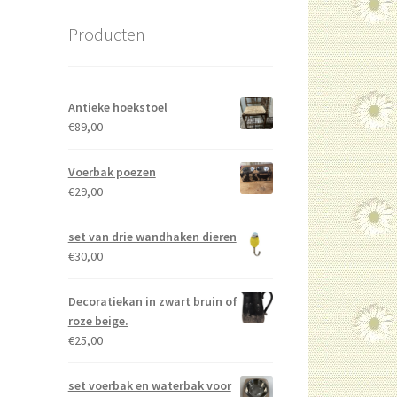
Producten
Antieke hoekstoel
€
89,00
Voerbak poezen
€
29,00
set van drie wandhaken dieren
€
30,00
Decoratiekan in zwart bruin of
roze beige.
€
25,00
set voerbak en waterbak voor