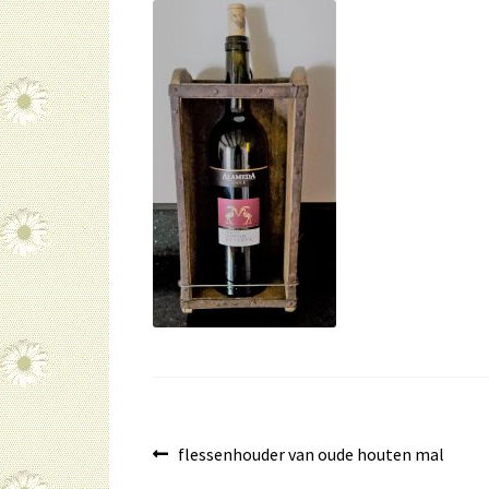
Bericht
Vorig
flessenhouder van oude houten mal
bericht: