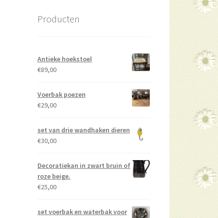
Producten
Antieke hoekstoel
€
89,00
Voerbak poezen
€
29,00
set van drie wandhaken dieren
€
30,00
Decoratiekan in zwart bruin of
roze beige.
€
25,00
set voerbak en waterbak voor