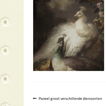
Bericht
Vorig
Paneel groot verschillende diersoorten
bericht: